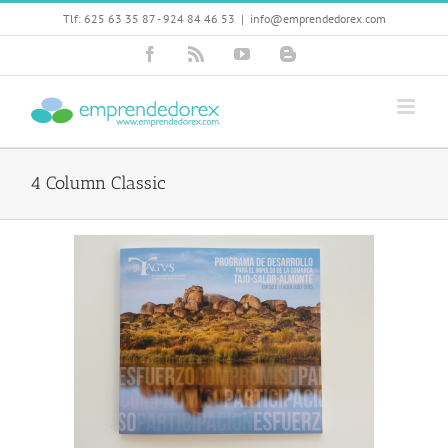
Skip
Tlf: 625 63 35 87 - 924 84 46 53
|
info@emprendedorex.com
to
content
Facebook
Rss
YouTube
Blogger
4 Column Classic