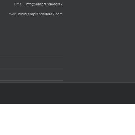
Email:
info@emprendedorex
Web:
www.emprendedorex.com