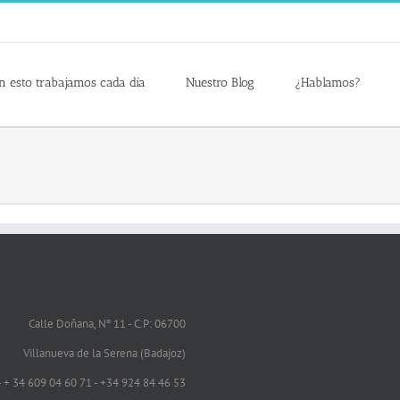
n esto trabajamos cada día
Nuestro Blog
¿Hablamos?
Calle Doñana, Nº 11 - C.P: 06700
Villanueva de la Serena (Badajoz)
 - + 34 609 04 60 71 - +34 924 84 46 53