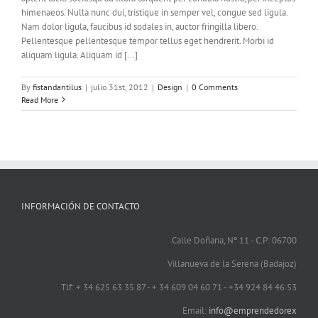
himenaeos. Nulla nunc dui, tristique in semper vel, congue sed ligula.
Nam dolor ligula, faucibus id sodales in, auctor fringilla libero.
Pellentesque pellentesque tempor tellus eget hendrerit. Morbi id
aliquam ligula. Aliquam id [...]
By
fistandantilus
|
julio 31st, 2012
|
Design
|
0 Comments
Read More
INFORMACIÓN DE CONTACTO
Calle Doñana, Nº 11 - C.P: 06700
Villanueva de la Serena (Badajoz)
Tlf: + 34 625 63 35 87 - + 34 609 04 60 71 - +34 924 84 46 53
Email:
info@emprendedorex