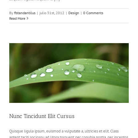
By
fistandantilus
|
julio 31st, 2012
|
Design
|
0 Comments
Read More
Nunc Tincidunt Elit Cursus
Quisque ligula ipsum, euismod a vulputate a, ultricies et elit. Class
aptent taciti sociosqu ad litora torquent per conubia nostra, per inceptos