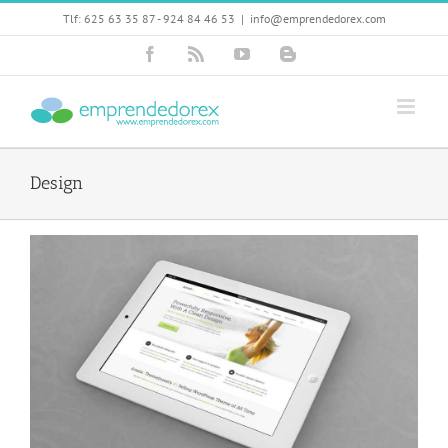
Skip
Tlf: 625 63 35 87 - 924 84 46 53
|
info@emprendedorex.com
to
content
Facebook
Rss
YouTube
Blogger
Design