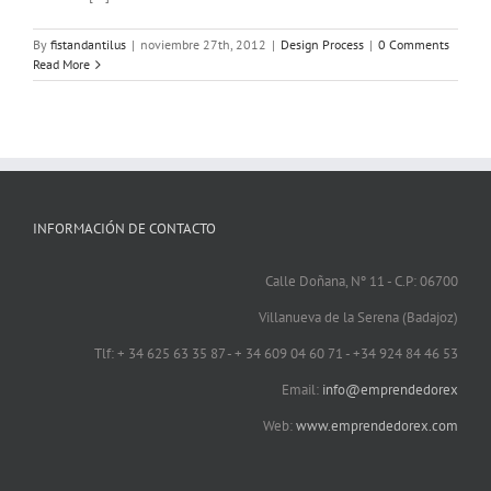
By
fistandantilus
|
noviembre 27th, 2012
|
Design Process
|
0 Comments
Read More
INFORMACIÓN DE CONTACTO
Calle Doñana, Nº 11 - C.P: 06700
Villanueva de la Serena (Badajoz)
Tlf: + 34 625 63 35 87 - + 34 609 04 60 71 - +34 924 84 46 53
Email:
info@emprendedorex
Web:
www.emprendedorex.com