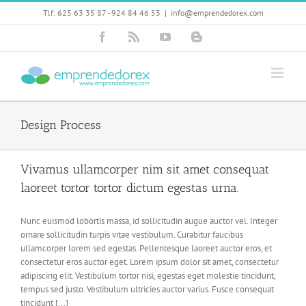
Skip
Tlf: 625 63 35 87 - 924 84 46 53
|
info@emprendedorex.com
to
content
Facebook
Rss
YouTube
Blogger
Design Process
Vivamus ullamcorper nim sit amet consequat
laoreet tortor tortor dictum egestas urna.
Nunc euismod lobortis massa, id sollicitudin augue auctor vel. Integer
ornare sollicitudin turpis vitae vestibulum. Curabitur faucibus
ullamcorper lorem sed egestas. Pellentesque laoreet auctor eros, et
consectetur eros auctor eget. Lorem ipsum dolor sit amet, consectetur
adipiscing elit. Vestibulum tortor nisi, egestas eget molestie tincidunt,
tempus sed justo. Vestibulum ultricies auctor varius. Fusce consequat
tincidunt [...]